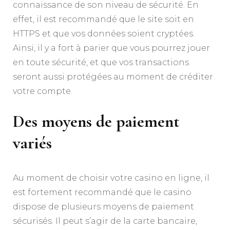
connaissance de son niveau de sécurité. En
effet, il est recommandé que le site soit en
HTTPS et que vos données soient cryptées.
Ainsi, il y a fort à parier que vous pourrez jouer
en toute sécurité, et que vos transactions
seront aussi protégées au moment de créditer
votre compte.
Des moyens de paiement
variés
Au moment de choisir votre casino en ligne, il
est fortement recommandé que le casino
dispose de plusieurs moyens de paiement
sécurisés. Il peut s’agir de la carte bancaire,