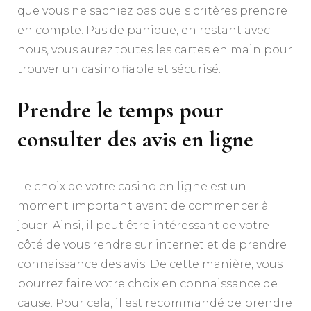
que vous ne sachiez pas quels critères prendre
en compte. Pas de panique, en restant avec
nous, vous aurez toutes les cartes en main pour
trouver un casino fiable et sécurisé.
Prendre le temps pour
consulter des avis en ligne
Le choix de votre casino en ligne est un
moment important avant de commencer à
jouer. Ainsi, il peut être intéressant de votre
côté de vous rendre sur internet et de prendre
connaissance des avis. De cette manière, vous
pourrez faire votre choix en connaissance de
cause. Pour cela, il est recommandé de prendre