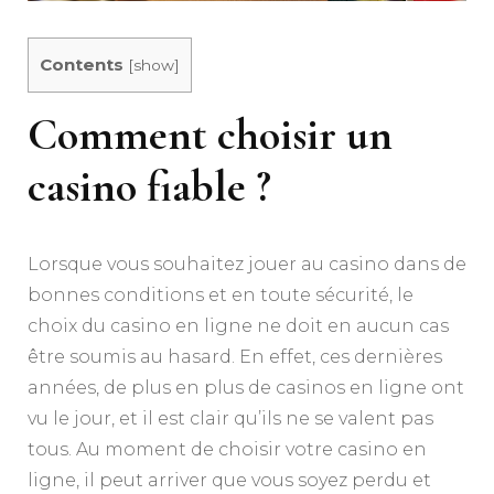
Contents
[
show
]
Comment choisir un
casino fiable ?
Lorsque vous souhaitez jouer au casino dans de
bonnes conditions et en toute sécurité, le
choix du casino en ligne ne doit en aucun cas
être soumis au hasard. En effet, ces dernières
années, de plus en plus de casinos en ligne ont
vu le jour, et il est clair qu’ils ne se valent pas
tous. Au moment de choisir votre casino en
ligne, il peut arriver que vous soyez perdu et