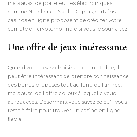
mais aussi de portefeuilles électroniques
comme Neteller ou Skrill. De plus, certains
casinos en ligne proposent de créditer votre
compte en cryptomonnaie si vous le souhaitez.
Une offre de jeux intéressante
Quand vous devez choisir un casino fiable, il
peut être intéressant de prendre connaissance
des bonus proposés tout au long de l’année,
mais aussi de l’offre de jeux à laquelle vous
aurez accès. Désormais, vous savez ce qu’il vous
reste à faire pour trouver un casino en ligne
fiable.