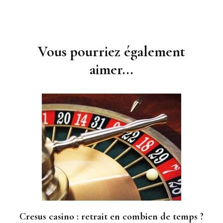
Navigation
d'article
Vous pourriez également
aimer...
Cresus casino : retrait en combien de temps ?